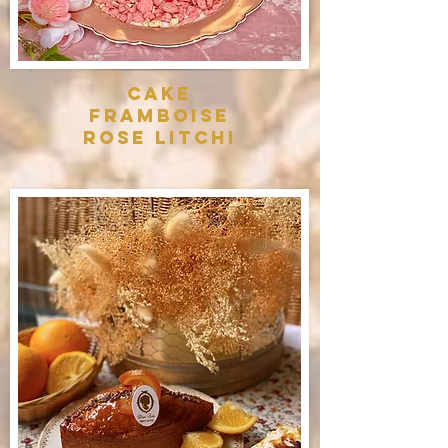
Cake
framboise
rose litchi